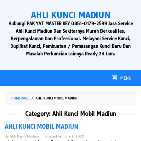
Skip
to
AHLI KUNCI MADIUN
content
Hubungi PAK YAT MASTER KEY 0851-0179-2599 Jasa Service
Ahli Kunci Madiun Dan Sekitarnya Murah Berkualitas,
Berpengalaman Dan Professional. Melayani Service Kunci,
Duplikat Kunci, Pembuatan / Pemasangan Kunci Baru Dan
Masalah Perkuncian Lainnya Ready 24 Jam.
MENU
HOMEPAGE
/
AHLI KUNCI MOBIL MADIUN
Category:
Ahli Kunci Mobil Madiun
AHLI KUNCI MOBIL MADIUN
By
Ahli Kunci Madiun
Posted on
June 2, 2020